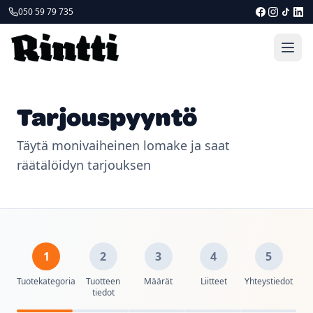
050 59 79 735
Tarjouspyyntö
Täytä monivaiheinen lomake ja saat
räätälöidyn tarjouksen
1
2
3
4
5
Tuotekategoria
Tuotteen
Määrät
Liitteet
Yhteystiedot
tiedot