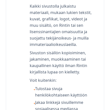
Kaikki sivustolla julkaistu
materiaali, mukaan lukien tekstit,
kuvat, grafiikat, logot, videot ja
muu sisältö, on Rintin tai sen
lisenssinantajien omaisuutta ja
suojattu tekijänoikeus- ja muilla
immateriaalioikeuslaeilla.
Sivuston sisällön kopioiminen,
jakaminen, muokkaaminen tai
kaupallinen käyttö ilman Rintin
kirjallista lupaa on kielletty.
Voit kuitenkin:
Tulostaa sivuja
•
henkilökohtaiseen käyttöön
Jakaa linkkejä sivuillemme
•
sosiaalisessa mediassa