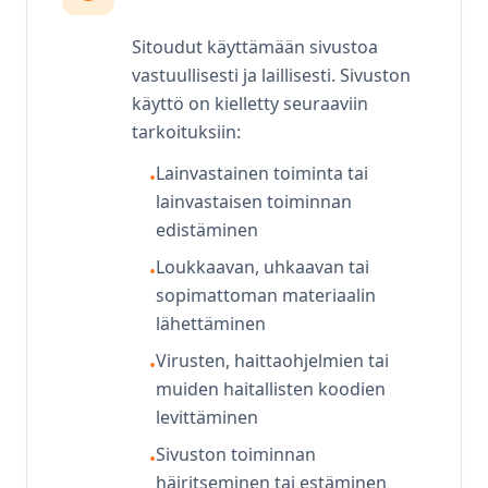
Sitoudut käyttämään sivustoa
vastuullisesti ja laillisesti. Sivuston
käyttö on kielletty seuraaviin
tarkoituksiin:
Lainvastainen toiminta tai
•
lainvastaisen toiminnan
edistäminen
Loukkaavan, uhkaavan tai
•
sopimattoman materiaalin
lähettäminen
Virusten, haittaohjelmien tai
•
muiden haitallisten koodien
levittäminen
Sivuston toiminnan
•
häiritseminen tai estäminen